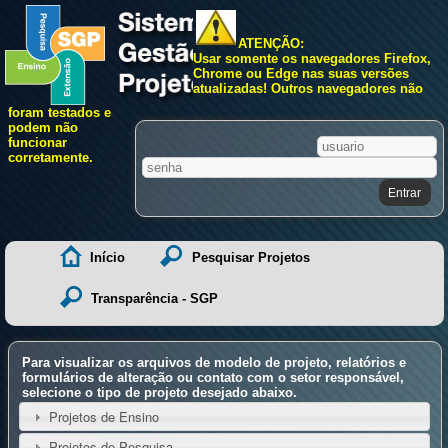
ATENÇÃO:
Usar somente os navegadores Firefox,
Chrome ou Edge nas suas versões
atualizadas! Outros navegadores não
foram testados e
podem não
funcionar
corretamente.
Início
Pesquisar Projetos
Transparência - SGP
Para visualizar os arquivos de modelo de projeto, relatórios e
formulários de alteração ou contato com o setor responsável,
selecione o tipo de projeto desejado abaixo.
Projetos de Ensino
Projetos de Pesquisa